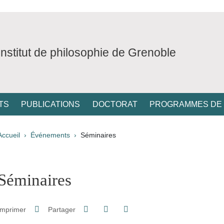
Institut de philosophie de Grenoble
TS
PUBLICATIONS
DOCTORAT
PROGRAMMES DE
Fil d'Ariane
Accueil
Événements
Séminaires
pale Sidebar
Séminaires
Partager sur Facebook
Partager sur LinkedIn
Imprimer
Partager
Partager l'URL de cette page