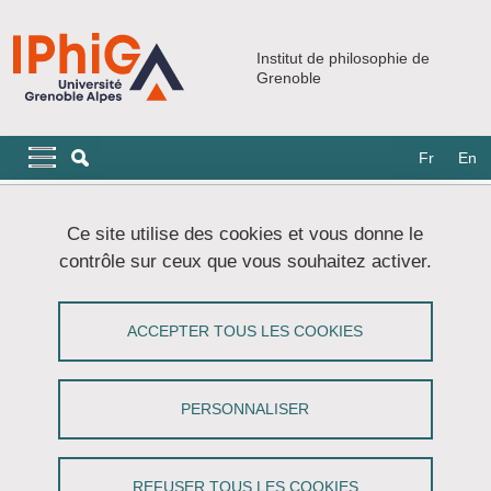
Aller au contenu principal
Gestion des cookies
Institut de philosophie de
Grenoble
Navigation principale
Navigation principale mobile
Fr
En
Fil d'Ariane
Accueil
Doctorat
Ressources pour les doctorants
Ce site utilise des cookies et vous donne le
contrôle sur ceux que vous souhaitez activer.
Ressources pour les doctorants
ACCEPTER TOUS LES COOKIES
Partager sur Facebook
Partager sur LinkedIn
Imprimer
Partager
Partager l'URL de cette page
PERSONNALISER
Financements
REFUSER TOUS LES COOKIES