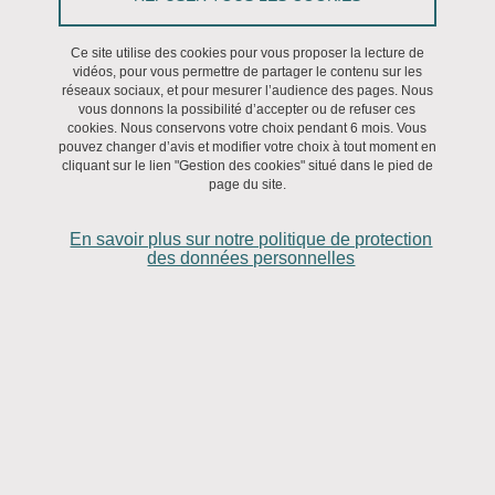
À cette fin, l'établissement met en œuvre une stratégie et des
Ce site utilise des cookies pour vous proposer la lecture de
actions qui seront détaillées dans un schéma pluriannuel et un
vidéos, pour vous permettre de partager le contenu sur les
plan d'action actuellement en cours de réflexion.
réseaux sociaux, et pour mesurer l’audience des pages. Nous
vous donnons la possibilité d’accepter ou de refuser ces
cookies. Nous conservons votre choix pendant 6 mois. Vous
Cette déclaration d’accessibilité s’applique au présent site
pouvez changer d’avis et modifier votre choix à tout moment en
:
iphig.univ-grenoble-alpes.fr/fr
cliquant sur le lien "Gestion des cookies" situé dans le pied de
page du site.
État de conformité
En savoir plus sur notre politique de protection
des données personnelles
Ce site est déclaré non conforme au
référentiel général
d’amélioration de l’accessibilité, RGAA version 4.1
, car il n’existe
aucun résultat d’audit en cours de validité permettant de mesurer
le respect des critères.
Des corrections des non-conformités évidentes sont en cours de
planification, et la présente déclaration d’accessibilité sera mise à
jour au plus vite.
Retour d’information et contact