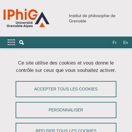
Aller au contenu principal
Gestion des cookies
Institut de philosophie de
Grenoble
Navigation principale
Navigation principale mobile
Fr
En
Fil d'Ariane
Accueil
Accessibilité : non conforme
Ce site utilise des cookies et vous donne le
contrôle sur ceux que vous souhaitez activer.
Accessibilité : non conforme
ACCEPTER TOUS LES COOKIES
Partager sur Facebook
Partager sur LinkedIn
Imprimer
Partager
Partager l'URL de cette page
PERSONNALISER
L’université Grenoble Alpes s’engage à rendre ses sites Internet et
Intranet accessibles conformément à
l'article 47 de la loi n° 2005-
REFUSER TOUS LES COOKIES
102 du 11 février 2005
.