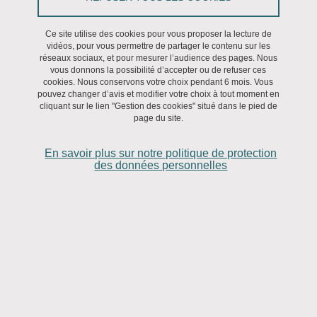
Les doctorants en philosophie de la région Rhône-Alpes sont
rattachés à L’Ecole Doctorale « Philosophie : histoire,
Ce site utilise des cookies pour vous proposer la lecture de
vidéos, pour vous permettre de partager le contenu sur les
représentation, création », qui réunit l'Université de Lyon 3,
réseaux sociaux, et pour mesurer l’audience des pages. Nous
L'Université Grenoble Alpes et l'ENS de Lyon.
vous donnons la possibilité d’accepter ou de refuser ces
cookies. Nous conservons votre choix pendant 6 mois. Vous
Son siège se situe à l’Université Lyon 3.
pouvez changer d’avis et modifier votre choix à tout moment en
L’intérêt de cette création originale est d’impulser une dynamique
cliquant sur le lien "Gestion des cookies" situé dans le pied de
page du site.
entre les différents laboratoires de recherche en philosophie, et de
profiter d’une région riche en centres voués à l'étude de cette
En savoir plus sur notre politique de protection
discipline.
des données personnelles
L’antenne grenobloise de l’école doctorale de
philosophie
Sur le site universitaire de Grenoble, les doctorants en philosophie
sont accueillis par l'IPhiG.
Thomas Boccon-Gibod, maître de conférences HDR, est directeur
de l’antenne grenobloise de l’ED de Philosophie, et Thierry
Ménissier, Professeur, en est le directeur adjoint.