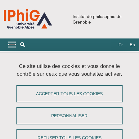
Aller au contenu principal
Gestion des cookies
Institut de philosophie de
Grenoble
Navigation principale
Navigation principale mobile
Fr
En
Fil d'Ariane
Accueil
Doctorat
Ce site utilise des cookies et vous donne le
contrôle sur ceux que vous souhaitez activer.
Doctorat
ACCEPTER TOUS LES COOKIES
Partager sur Facebook
Partager sur LinkedIn
Imprimer
Partager
Partager l'URL de cette page
PERSONNALISER
L’école doctorale de philosophie : Une école
doctorale régionale
REFUSER TOUS LES COOKIES