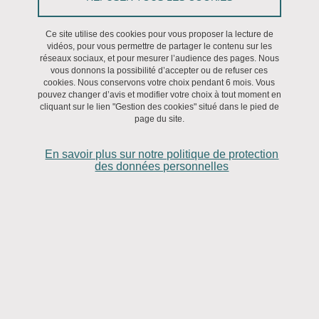
Philosophie de Grenoble. Les mentions légales qui
suivent s’appliquent à tout internaute visitant le site. Nous
Ce site utilise des cookies pour vous proposer la lecture de
vous remercions d’en prendre connaissance attentivement
vidéos, pour vous permettre de partager le contenu sur les
réseaux sociaux, et pour mesurer l’audience des pages. Nous
avant tout accès aux pages contenues dans ce site.
vous donnons la possibilité d’accepter ou de refuser ces
cookies. Nous conservons votre choix pendant 6 mois. Vous
pouvez changer d’avis et modifier votre choix à tout moment en
Ce site a été créé par l'Université Grenoble Alpes et les
cliquant sur le lien "Gestion des cookies" situé dans le pied de
informations regroupées dans ce site sont uniquement destinées à
page du site.
une présentation institutionnelle de ses activités. L'Université
En savoir plus sur notre politique de protection
Grenoble Alpes se réserve le droit de modifier le contenu de son
des données personnelles
site à tout moment et sans préavis et ne pourra être tenu
responsable des conséquences de telles modifications. L’accès et
l’utilisation de ce site est soumise aux conditions suivantes ainsi
qu’aux dispositions légales en vigueur. En accédant au site, vous
acceptez, sans limitation ni réserves, ces conditions.
Informations éditoriales
Direction de la publication