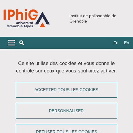
Aller au contenu principal
Gestion des cookies
Institut de philosophie de
Grenoble
Navigation principale
Navigation principale mobile
Fr
En
Fil d'Ariane
Accueil
Mentions légales
Ce site utilise des cookies et vous donne le
contrôle sur ceux que vous souhaitez activer.
Mentions légales
ACCEPTER TOUS LES COOKIES
Partager sur Facebook
Partager sur LinkedIn
Imprimer
Partager
Partager l'URL de cette page
PERSONNALISER
Vous visitez le site web officiel de l'Institut de
REFUSER TOUS LES COOKIES