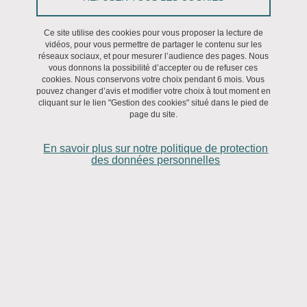
Ce site utilise des cookies pour vous proposer la lecture de
vidéos, pour vous permettre de partager le contenu sur les
réseaux sociaux, et pour mesurer l’audience des pages. Nous
vous donnons la possibilité d’accepter ou de refuser ces
cookies. Nous conservons votre choix pendant 6 mois. Vous
pouvez changer d’avis et modifier votre choix à tout moment en
cliquant sur le lien "Gestion des cookies" situé dans le pied de
page du site.
En savoir plus sur notre politique de protection
des données personnelles
2019-2024 : La chaire "Ethique & IA"
MIAI Grenoble Alpes
Pilotage : Thierry Ménissier
En savoir plus