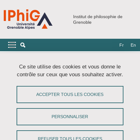
Aller au contenu principal
Gestion des cookies
Institut de philosophie de
Grenoble
Navigation principale
Navigation principale mobile
Fr
En
Fil d'Ariane
Accueil
Programmes de recherche
Ce site utilise des cookies et vous donne le
Archives programmes de recherche
contrôle sur ceux que vous souhaitez activer.
Archives programmes de recherche
ACCEPTER TOUS LES COOKIES
Partager sur Facebook
Partager sur LinkedIn
Imprimer
Partager
Partager l'URL de cette page
PERSONNALISER
REFUSER TOUS LES COOKIES