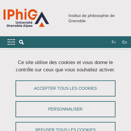
Aller au contenu principal
Gestion des cookies
Institut de philosophie de
Grenoble
Navigation principale
Navigation principale mobile
Fr
En
Fil d'Ariane
Accueil
Événements
Séminaires
Ce site utilise des cookies et vous donne le
Cycle de séminaires ouverts
contrôle sur ceux que vous souhaitez activer.
Simulationism 2023
ACCEPTER TOUS LES COOKIES
Partager sur Facebook
Partager sur LinkedIn
Imprimer
Partager
Partager l'URL de cette page
PERSONNALISER
Séminaire
REFUSER TOUS LES COOKIES