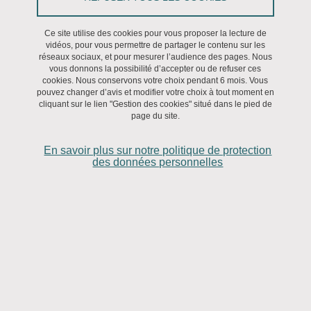
Du 7 juillet 2023 au 8 juillet 2023
Schedule:
Ce site utilise des cookies pour vous proposer la lecture de
vidéos, pour vous permettre de partager le contenu sur les
réseaux sociaux, et pour mesurer l’audience des pages. Nous
7 July 2023
vous donnons la possibilité d’accepter ou de refuser ces
cookies. Nous conservons votre choix pendant 6 mois. Vous
13:15-13:30. Welcome.
pouvez changer d’avis et modifier votre choix à tout moment en
cliquant sur le lien "Gestion des cookies" situé dans le pied de
page du site.
13:30-14:30. Memory, reliability and the need for a minimal
trace. Markus Werning (Ruhr-Universität Bochum).
En savoir plus sur notre politique de protection
des données personnelles
14:30-15:30. Reliability and misremembering/confabulation
distinction. Vilius Dranseika (Jagiellonian University).
15:30-16:00. Coffee break.
16:00-17:00. Remembering, mindreading and simulationism.
Nazim Keven (Bilkent University).
17:00-18:00. Experience, episodic memory, and the epistemic