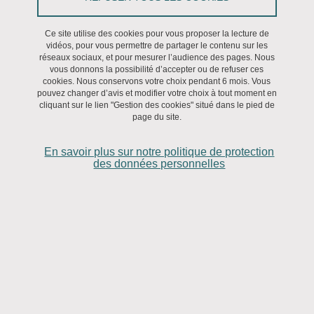
Le 26 mars 2026
Ce site utilise des cookies pour vous proposer la lecture de
vidéos, pour vous permettre de partager le contenu sur les
réseaux sociaux, et pour mesurer l’audience des pages. Nous
vous donnons la possibilité d’accepter ou de refuser ces
Intervenantes : Sofia Duran-Cardenas (UGA) et Anaëlle
cookies. Nous conservons votre choix pendant 6 mois. Vous
Jacques (Université Jean Moulin - Lyon 3)
pouvez changer d’avis et modifier votre choix à tout moment en
cliquant sur le lien "Gestion des cookies" situé dans le pied de
page du site.
Sofia Duran-Cardenas
En savoir plus sur notre politique de protection
des données personnelles
Une éthique de
care
humanitaire
Dans ce séminaire doctoral, je présenterai mon travail de
recherche qui consiste à proposer une éthique
du
care
humanitaire. Je me centrerai d’abord sur le débat interne
à l’aide humanitaire, animé par les critiques adressées à ce
secteur qui exigent une réflexion en termes éthiques. Je montrerai
que l’analyse des conflits éthiques récurrents dans la pratique
humanitaire soulève plusieurs aspects problématiques dans la