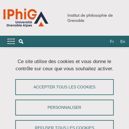
Aller au contenu principal
Gestion des cookies
Institut de philosophie de
Grenoble
Navigation principale
Navigation principale mobile
Fr
En
Fil d'Ariane
Accueil
Doctorat
Séminaire doctoral
Ce site utilise des cookies et vous donne le
L'éthique en question(s)
contrôle sur ceux que vous souhaitez activer.
L'éthique en question(s)
ACCEPTER TOUS LES COOKIES
Partager sur Facebook
Partager sur LinkedIn
Imprimer
Partager
Partager l'URL de cette page
PERSONNALISER
Séminaire doctoral
REFUSER TOUS LES COOKIES