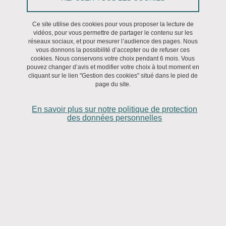
Partager sur Facebook
Partager sur LinkedIn
Imprimer
Partager
Partager l'URL de cette page
Ce site utilise des cookies pour vous proposer la lecture de
vidéos, pour vous permettre de partager le contenu sur les
réseaux sociaux, et pour mesurer l’audience des pages. Nous
Soutenance
vous donnons la possibilité d’accepter ou de refuser ces
cookies. Nous conservons votre choix pendant 6 mois. Vous
pouvez changer d’avis et modifier votre choix à tout moment en
Le 17 octobre 2025
cliquant sur le lien "Gestion des cookies" situé dans le pied de
page du site.
En savoir plus sur notre politique de protection
dirigée par Monsieur Kourken MICHAELIAN et
des données personnelles
Monsieur Markus WERNING
Cotutelle avec l'université de la Ruhr à Bochum
(ALLEMAGNE)
Cette thèse réunit cinq articles originaux et indépendants portant
sur le souvenir véritable, la mémoire constructive et le débat entre
causalisme et simulationnisme. Son objectif unificateur est
d’évaluer ces théories majeures du souvenir véritable à la lumière