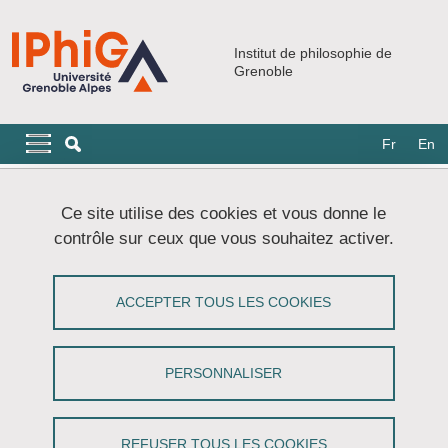
Aller au contenu principal
Gestion des cookies
Institut de philosophie de
Grenoble
Navigation principale
Navigation principale mobile
Fr
En
Fil d'Ariane
Accueil
Événements
Soutenances de thèses
Ce site utilise des cookies et vous donne le
Juan ALVAREZ CESPEDES : Souvenir véritable et mémoire
contrôle sur ceux que vous souhaitez activer.
constructive : enjeux pour le causalisme et le simulationnisme
Juan ALVAREZ CESPEDES : Souvenir
ACCEPTER TOUS LES COOKIES
véritable et mémoire constructive :
enjeux pour le causalisme et le
PERSONNALISER
simulationnisme
REFUSER TOUS LES COOKIES