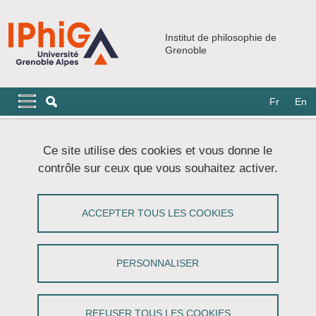
Aller au contenu principal
Gestion des cookies
Institut de philosophie de
Grenoble
Navigation principale
Navigation principale mobile
Fr
En
Fil d'Ariane
Accueil
Événements
Colloques et journées d'étude
Ce site utilise des cookies et vous donne le
Issues in Philosophy of Memory 4.5 (online)
contrôle sur ceux que vous souhaitez activer.
Issues in Philosophy of Memory 4.5
ACCEPTER TOUS LES COOKIES
(online)
Partager sur Facebook
Partager sur LinkedIn
PERSONNALISER
Imprimer
Partager
Partager l'URL de cette page
REFUSER TOUS LES COOKIES