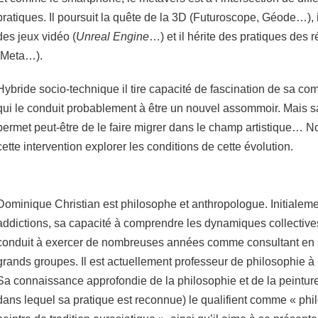
pratiques. Il poursuit la quête de la 3D (Futuroscope, Géode…), i
des jeux vidéo (
Unreal Engine
…) et il hérite des pratiques des
(Meta…).
Hybride socio-technique il tire capacité de fascination de sa co
qui le conduit probablement à être un nouvel assommoir. Mais sa 
permet peut-être de le faire migrer dans le champ artistique… 
cette intervention explorer les conditions de cette évolution.
Dominique Christian est philosophe et anthropologue. Initialeme
addictions, sa capacité à comprendre les dynamiques collectives
conduit à exercer de nombreuses années comme consultant en s
grands groupes. Il est actuellement professeur de philosophie à
Sa connaissance approfondie de la philosophie et de la peintur
dans lequel sa pratique est reconnue) le qualifient comme « phi