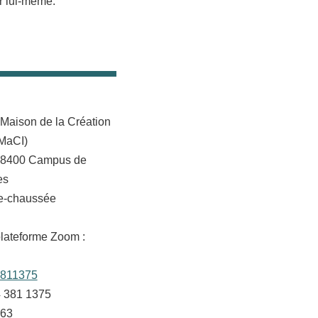
er lui-même.
 Maison de la Création
(MaCI)
 38400 Campus de
es
de-chaussée
plateforme Zoom :
3811375
4 381 1375
063