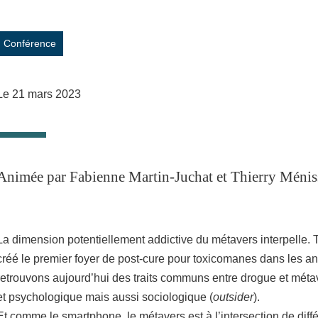
Conférence
Le 21 mars 2023
Animée par Fabienne Martin-Juchat et Thierry Ménis
La dimension potentiellement addictive du métavers interpelle.
créé le premier foyer de post-cure pour toxicomanes dans les a
retrouvons aujourd’hui des traits communs entre drogue et métav
et psychologique mais aussi sociologique (
outsider
).
Et comme le smartphone, le métavers est à l’intersection de diff