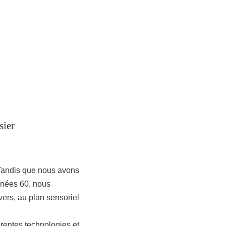
sier
 Tandis que nous avons
nnées 60, nous
ers, au plan sensoriel
érentes technologies et