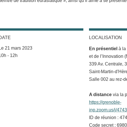
peintre de tradition eurasiatique », ainsi qu’il aime à se présent
DATE
LOCALISATION
Complément lieu
Le 21 mars 2023
En présentiel
à la
Complément date
10h - 12h
et de l’Innovation 
339 Av. Centrale,
Saint-Martin-d'Hèr
Salle 002 au rez-
A distance
via la 
https://grenoble-
inp.zoom.us/j/474
ID de réunion : 47
Code secret : 698