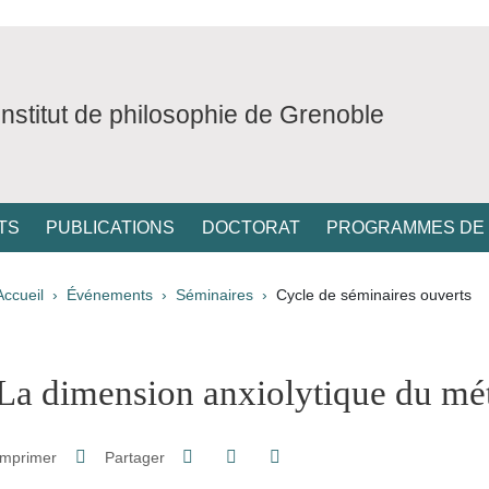
Institut de philosophie de Grenoble
TS
PUBLICATIONS
DOCTORAT
PROGRAMMES DE
Fil d'Ariane
Accueil
Événements
Séminaires
Cycle de séminaires ouverts
pale Sidebar
La dimension anxiolytique du mé
Partager sur Facebook
Partager sur LinkedIn
Imprimer
Partager
Partager l'URL de cette page