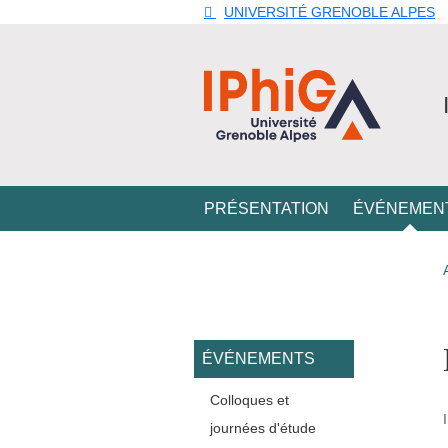
Aller au contenu principal
Gestion des cookies
UNIVERSITÉ GRENOBLE ALPES
Navigation principale
PRÉSENTATION
ÉVÉNEMEN
Navigation princi
ÉVÉNEMENTS
Colloques et
journées d'étude