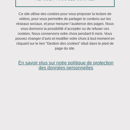
Séminaire international
Ce site utilise des cookies pour vous proposer la lecture de
vidéos, pour vous permettre de partager le contenu sur les
réseaux sociaux, et pour mesurer l’audience des pages. Nous
Le 1 octobre 2020
vous donnons la possibilité d’accepter ou de refuser ces
cookies. Nous conservons votre choix pendant 6 mois. Vous
pouvez changer d’avis et modifier votre choix à tout moment en
cliquant sur le lien "Gestion des cookies" situé dans le pied de
page du site.
Angela Maria MAZZANTI Université de Bologne, Italie
En savoir plus sur notre politique de protection
des données personnelles
Pour Philon d'Alexandrie la piété (eusebeia) est une vertu,
ou plus exactement, la vertu fondamentale exprimant
l'adhésion existentielle totale de l'homme au Dieu unique.
Le but de notre propos est de rendre compte du rôle
important joué par la conscience de soi de l'homme créé à
l'image de Dieu dans le dynamisme qui l'oriente vers cette
ultime finalité.