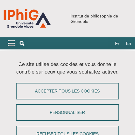
Aller au contenu principal
Gestion des cookies
Institut de philosophie de
Grenoble
Navigation principale
Navigation principale mobile
Fr
En
Fil d'Ariane
Accueil
Événements
Séminaires
Ce site utilise des cookies et vous donne le
Cycle de séminaires ouverts
contrôle sur ceux que vous souhaitez activer.
La conscience de l'homme et la relation
ACCEPTER TOUS LES COOKIES
à Dieu chez un auteur juif du 1er siècle
: Philon d'Alexandrie
PERSONNALISER
Partager sur Facebook
Partager sur LinkedIn
Imprimer
Partager
Partager l'URL de cette page
REFUSER TOUS LES COOKIES