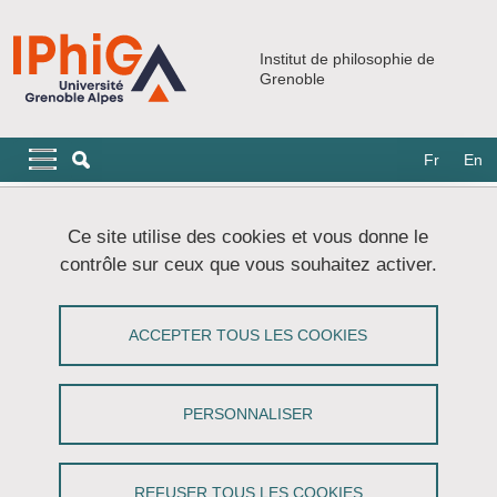
Aller au contenu principal
Gestion des cookies
Institut de philosophie de
Grenoble
Navigation principale
Navigation principale mobile
Fr
En
Fil d'Ariane
Accueil
Présentation
Membres
Enseignants-chercheurs
Ce site utilise des cookies et vous donne le
contrôle sur ceux que vous souhaitez activer.
AUMONIER Nicolas
ACCEPTER TOUS LES COOKIES
Partager sur Facebook
Partager sur LinkedIn
Imprimer
Partager
Partager l'URL de cette page
PERSONNALISER
REFUSER TOUS LES COOKIES