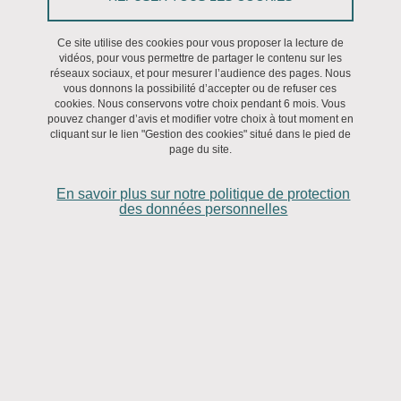
Soutenance
Ce site utilise des cookies pour vous proposer la lecture de
vidéos, pour vous permettre de partager le contenu sur les
Le 10 mars 2022
réseaux sociaux, et pour mesurer l’audience des pages. Nous
vous donnons la possibilité d’accepter ou de refuser ces
cookies. Nous conservons votre choix pendant 6 mois. Vous
pouvez changer d’avis et modifier votre choix à tout moment en
dirigée par Monsieur Vincent LAM et Madame Stéphanie
cliquant sur le lien "Gestion des cookies" situé dans le pied de
page du site.
RUPHY
En savoir plus sur notre politique de protection
des données personnelles
Composition du jury proposé
Mme Kerry MCKENZIE,Université de Californie de San Diego,
Rapporteure
M. Claudio CALOSI, Université de Genève, Rapporteur
Mme Stéphanie RUPHY, Ecole Normale Supérieure, Paris, Co-
directrice de thèse
M. Vincent LAM, Université de Berne, Suisse, Directeur de thèse