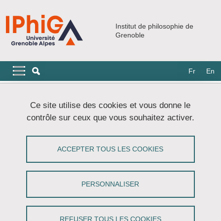
Aller au contenu principal
Gestion des cookies
Institut de philosophie de
Grenoble
Navigation principale
Navigation principale mobile
Fr
En
Fil d'Ariane
Accueil
Doctorat
Ce site utilise des cookies et vous donne le
contrôle sur ceux que vous souhaitez activer.
Laurie Letertre : Implications
métaphysiques de la nonséparabilité
ACCEPTER TOUS LES COOKIES
causale
PERSONNALISER
Partager sur Facebook
Partager sur LinkedIn
Imprimer
Partager
Partager l'URL de cette page
REFUSER TOUS LES COOKIES